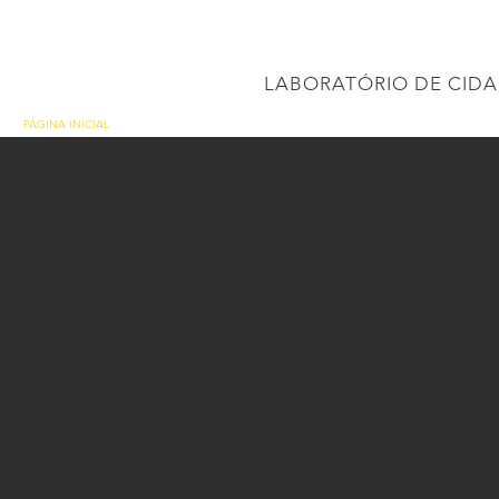
CONEC
LABORATÓRIO DE CIDA
PÁGINA INICIAL
Projetos
PROJETO BRASIL 2040
APRESENTAÇÕES