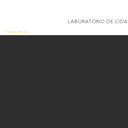
CONEC
LABORATÓRIO DE CIDA
PÁGINA INICIAL
Projetos
PROJETO BRASIL 2040
APRESENTAÇÕES