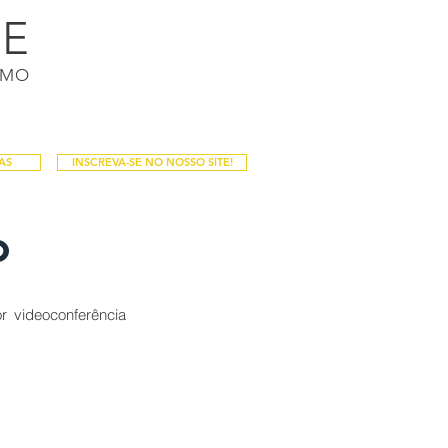
DE
Login / Registro
SMO
PALESTRAS
PUBLICAÇÕES
Mais
AS
INSCREVA-SE NO NOSSO SITE!
o
videoconferência 