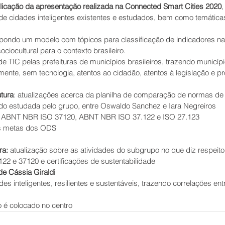
icação da apresentação realizada na Connected Smart Cities 2020
,
de cidades inteligentes existentes e estudados, bem como temática
pondo um modelo com tópicos para classificação de indicadores n
ciocultural para o contexto brasileiro.
 TIC pelas prefeituras de municípios brasileiros, trazendo municípi
lmente, sem tecnologia, atentos ao cidadão, atentos à legislação e p
tura
: atualizações acerca da planilha de comparação de normas de
ndo estudada pelo grupo, entre Oswaldo Sanchez e Iara Negreiros
as ABNT NBR ISO 37120, ABNT NBR ISO 37.122 e ISO 27.123
s metas dos ODS
ra:
 atualização sobre as atividades do subgrupo no que diz respeit
122 e 37120 e certificações de sustentabilidade
de Cássia Giraldi
dão é colocado no centro