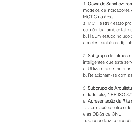
1. 
Oswaldo Sanchez: repl
modelos de indicadores 
MCTIC na área.
a. MCTI e RNP estão pro
econômica, ambiental e so
b. Há um estudo no uso de
aqueles excluídos digita
2. 
Subgrupo de Infraestru
inteligentes que está se
a. Utilizam-se as norm
b. Relacionam-se com a
3. 
Subgrupo de Arquitetu
cidade feliz, NBR ISO 37
a. 
Apresentação da Rita 
 i. Correlações entre cidades inteligentes, resilientes e sustentáveis, trazendo correlações entre as normas ISO 
e as ODSs da ONU
 ii. Cidade feliz: o cida