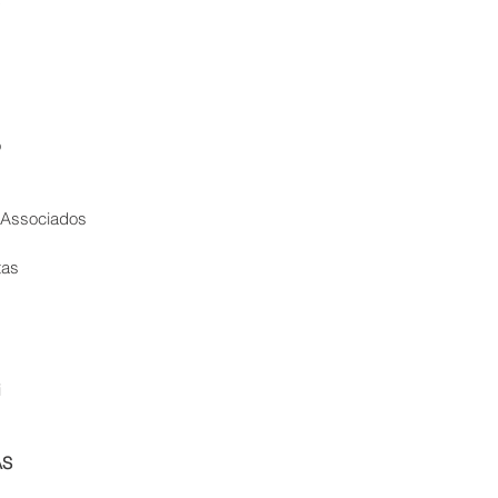
o
 Associados
tas
i
AS