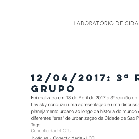
CONEC
LABORATÓRIO DE CIDA
PÁGINA INICIAL
Projetos
PROJETO BRASIL 2040
APRESENTAÇÕES
12/04/2017: 3ª
Grupo
Foi realizada em 13 de Abril de 2017 a 3ª reunião d
Levisky conduziu uma apresentação e uma discussão 
planejamento urbano ao longo da história do mundo e
diferentes "eras" de urbanização da Cidade de São
Tags:
Conecticidade
LCTU
Notícias
Conecticidade - LCTU