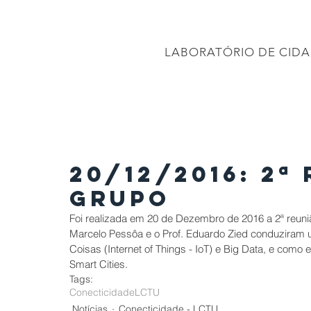
CONEC
LABORATÓRIO DE CIDA
PÁGINA INICIAL
Projetos
PROJETO BRASIL 2040
APRESENTAÇÕES
20/12/2016: 2ª
Grupo
Foi realizada em 20 de Dezembro de 2016 a 2ª reuniã
Marcelo Pessôa e o Prof. Eduardo Zied conduziram u
Coisas (Internet of Things - IoT) e Big Data, e como
Smart Cities.
Tags:
Conecticidade
LCTU
Notícias
Conecticidade - LCTU