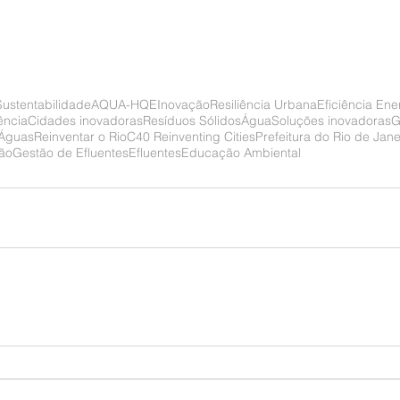
Sustentabilidade
AQUA-HQE
Inovação
Resiliência Urbana
Eficiência Ene
iência
Cidades inovadoras
Resíduos Sólidos
Água
Soluções inovadoras
G
 Águas
Reinventar o Rio
C40 Reinventing Cities
Prefeitura do Rio de Jane
ão
Gestão de Efluentes
Efluentes
Educação Ambiental