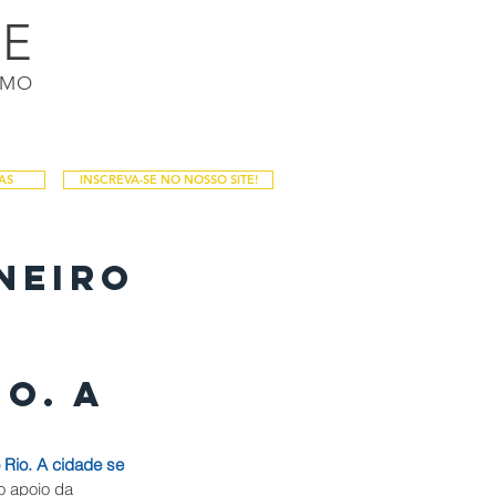
DE
Login / Registro
SMO
PALESTRAS
PUBLICAÇÕES
Mais
AS
INSCREVA-SE NO NOSSO SITE!
neiro
o. A
 Rio. A cidade se 
o apoio da 