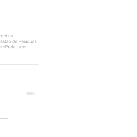
rgética
estão de Resíduos
iro
Prefeituras