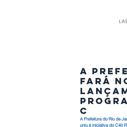
LA
PÁGINA INICIAL
Projetos
PROJETO BR
A Pref
fará n
lança
progra
c
A Prefeitura do Rio de J
uniu à iniciativa do C40 R