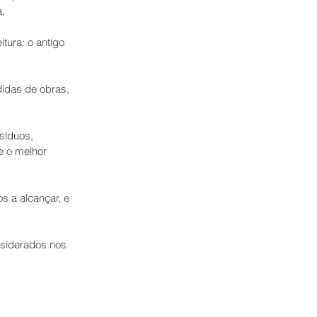
a.
ura: o antigo 
.
idas de obras, 
síduos, 
e o melhor 
 a alcançar, e 
siderados nos 