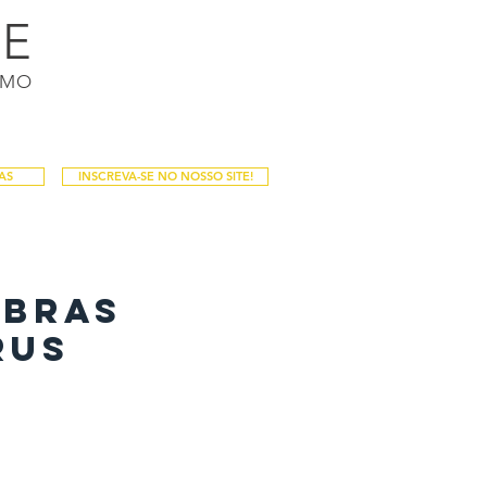
DE
Login / Registro
SMO
PALESTRAS
PUBLICAÇÕES
Mais
AS
INSCREVA-SE NO NOSSO SITE!
obras
rus