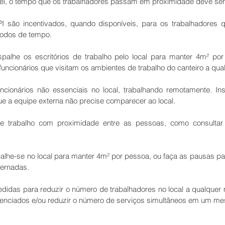
vel, o tempo que os trabalhadores passam em proximidade deve ser
 são incentivados, quando disponíveis, para os trabalhadores q
íodos de tempo.
palhe os escritórios de trabalho pelo local para manter 4m² por 
funcionários que visitam os ambientes de trabalho do canteiro a qu
ionários não essenciais no local, trabalhando remotamente. Insta
ue a equipe externa não precise comparecer ao local.
de trabalho com proximidade entre as pessoas, como consultar
palhe-se no local para manter 4m² por pessoa, ou faça as pausas para
ternadas.
didas para reduzir o número de trabalhadores no local a qualquer
ferenciados e/ou reduzir o número de serviços simultâneos em um me