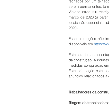
fechados por um telhado
serem permanentes, temp
Victoria introduziu rest
março de 2020 (a partir
locais não essenciais a
2020).
Essas restrições não i
disponíveis em 
https://w
Esta nota fornece orient
da construção. A indústr
medidas apropriadas em 
Esta orientação está c
anúncios relacionados à 
Trabalhadores da constru
Triagem de trabalhadore