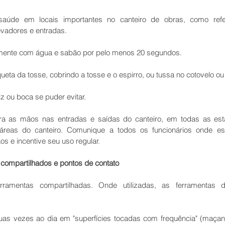
aúde em locais importantes no canteiro de obras, como refeitór
levadores e entradas.
mente com água e sabão por pelo menos 20 segundos.
eta da tosse, cobrindo a tosse e o espirro, ou tussa no cotovelo o
z ou boca se puder evitar.
ra as mãos nas entradas e saídas do canteiro, em todas as esta
reas do canteiro. Comunique a todos os funcionários onde est
s e incentive seu uso regular.
ompartilhados e pontos de contato
ramentas compartilhadas. Onde utilizadas, as ferramentas 
as vezes ao dia em "superfícies tocadas com frequência" (maçane