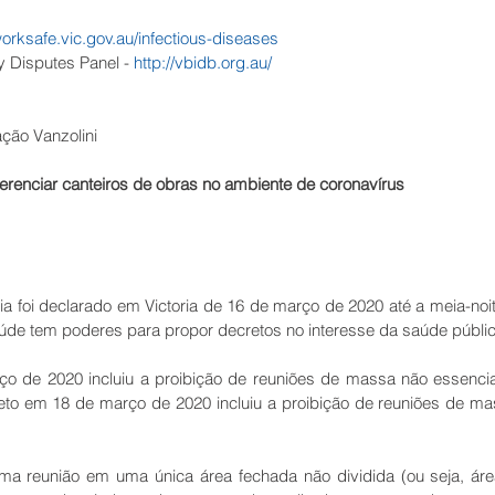
orksafe.vic.gov.au/infectious-diseases
y Disputes Panel - 
http://vbidb.org.au/
ação Vanzolini
erenciar canteiros de obras no ambiente de coronavírus
foi declarado em Victoria de 16 de março de 2020 até a meia-noite
úde tem poderes para propor decretos no interesse da saúde públic
o de 2020 incluiu a proibição de reuniões de massa não essencia
to em 18 de março de 2020 incluiu a proibição de reuniões de mas
.
ma reunião em uma única área fechada não dividida (ou seja, área