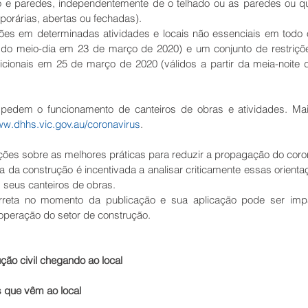
 e paredes, independentemente de o telhado ou as paredes ou qua
orárias, abertas ou fechadas).
rições em determinadas atividades e locais não essenciais em todo
 do meio-dia em 23 de março de 2020) e um conjunto de restriçõe
dicionais em 25 de março de 2020 (válidos a partir da meia-noite
mpedem o funcionamento de canteiros de obras e atividades. Mai
ww.dhhs.vic.gov.au/coronavirus
.
ações sobre as melhores práticas para reduzir a propagação do corona
ia da construção é incentivada a analisar criticamente essas orienta
seus canteiros de obras.
orreta no momento da publicação e sua aplicação pode ser impa
operação do setor de construção.
ção civil chegando ao local
s que vêm ao local