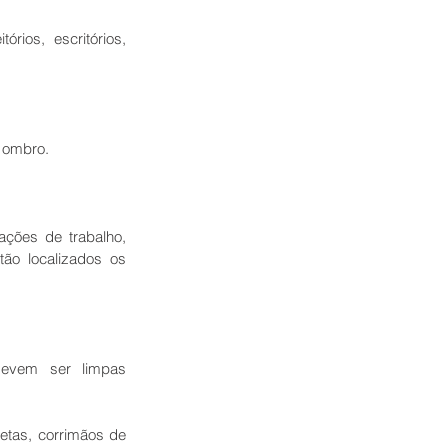
ios, escritórios, 
u ombro.
ções de trabalho, 
ão localizados os 
devem ser limpas 
tas, corrimãos de 