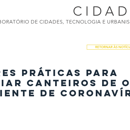
CONECTI
CIDA
BORATÓRIO DE CIDADES, TECNOLOGIA E URBANI
ASIL 2040
APRESENTAÇÕES
CALENDÁRIO
NOTÍCIAS
PRODUÇÕES
RETORNAR ÀS NOTÍCI
es práticas para
iar canteiros de 
iente de coronaví