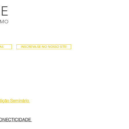
DE
Login / Registro
SMO
PALESTRAS
PUBLICAÇÕES
Mais
AS
INSCREVA-SE NO NOSSO SITE!
E
dição Seminário 
ONECTICIDADE 