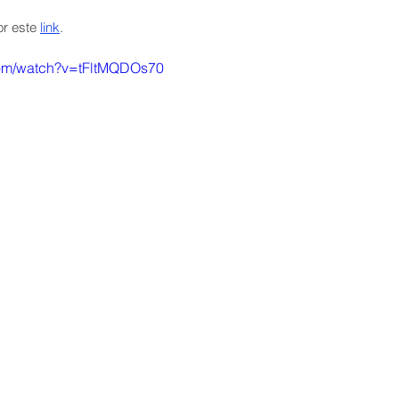
or este 
link
.
com/watch?v=tFltMQDOs70