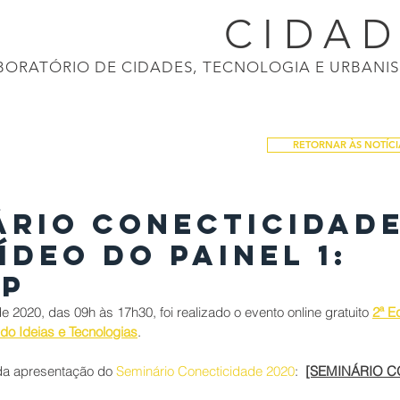
CONECTI
CIDA
BORATÓRIO DE CIDADES, TECNOLOGIA E URBANI
ASIL 2040
APRESENTAÇÕES
CALENDÁRIO
NOTÍCIAS
PRODUÇÕES
RETORNAR ÀS NOTÍCI
ÁRIO CONECTICIDAD
ídeo do Painel 1:
SP
 2020, das 09h às 17h30, foi realizado o evento online gratuito
2ª E
do Ideias e Tecnologia
s
.
 da apresentação do 
Seminário Conecticidade 2020
:  
[SEMINÁRIO C