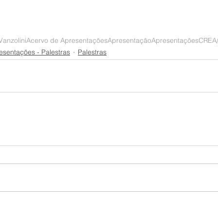
anzolini
Acervo de Apresentações
Apresentação
Apresentações
CREA
esentações - Palestras
Palestras