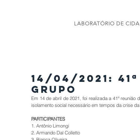
CONEC
LABORATÓRIO DE CIDA
PÁGINA INICIAL
Projetos
PROJETO BRASIL 2040
APRESENTAÇÕES
14/04/2021: 41
Grupo
Em 14 de abril de 2021, foi realizada a 41ª reuni
isolamento social necessário em tempos da crise da
PARTICIPANTES
1. Antônio Limongi
2. Armando Dal Colletto
3. Bianca Oliveira