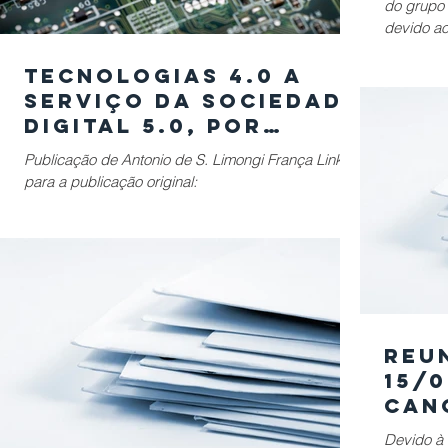
do grupo
devido ao
Tecnologias 4.0 a
serviço da Sociedade
Digital 5.0, por
Antonio de S. Limongi
Publicação de Antonio de S. Limongi França Link
França
para a publicação original:
https://www.linkedin.com/pulse/tecnologias-40-
servi%25C3%25A7...
Reu
15/
can
Devido à 