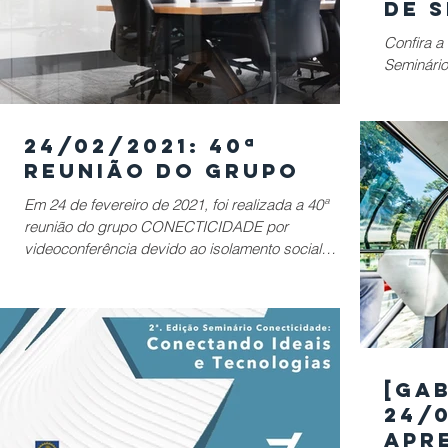
de S
Camp
Confira a
Mar
Seminário Co
CONECTIC
Nacional 
24/02/2021: 40ª
Reunião do Grupo
Em 24 de fevereiro de 2021, foi realizada a 40ª
reunião do grupo CONECTICIDADE por
videoconferência devido ao isolamento social
necessário e
[GA
24/0
Apr