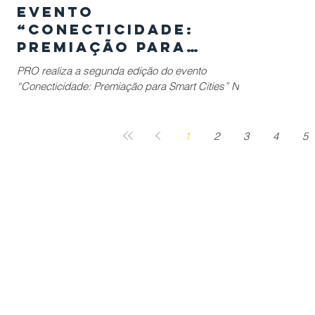
Evento
“Conecticidade:
Premiação para
Smart Cities” (Poli-
PRO realiza a segunda edição do evento
USP - 02/12)
“Conecticidade: Premiação para Smart Cities” No
dia 02 de dezembro de 2019, será realizada a...
1
2
3
4
5