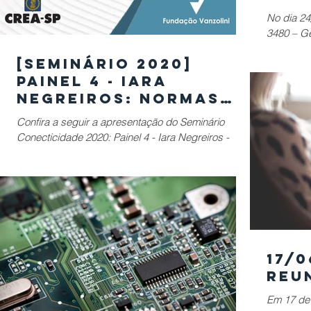
Con
No dia 24
Urb
3480 – Ge
[SEMINÁRIO 2020]
Painel 4 - Iara
Negreiros: Normas
ABNT ISO para Cidades
Confira a seguir a apresentação do Seminário
Inteligentes e
Conecticidade 2020: Painel 4 - Iara Negreiros -
Sustentáveis
Normas NBR ISO para Cidades
17/0
Reu
Em 17 de 