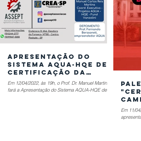
Apresentação do
Sistema AQUA-HQE de
Certificação da
Sustentabilidade na
Pal
Em 12/04/2022, às 19h, o Prof. Dr. Manuel Martins
Construção Civil
fará a Apresentação do Sistema AQUA-HQE de
"Cer
Certificação da Sustentabilidade na Construção
Cam
Con
Em 11/04
Sust
apresenta
Bru
para um C