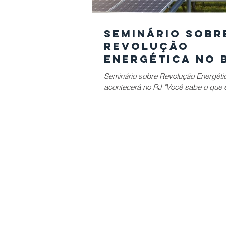
Seminário sobr
Revolução
Energética no 
acontecerá no
Seminário sobre Revolução Energétic
acontecerá no RJ "Você sabe o que 
energética? Para responder a esta pe