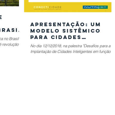
e
Apresentação: Um
Brasil
Modelo Sistêmico
 RJ
para Cidades
a no Brasil
Inteligentes
é revolução
No dia 12/12/2018, na palestra "Desafios para a
rgunta...
Implantação de Cidades Inteligentes em função d
Interdisciplinaridade", a Profa. Dra....