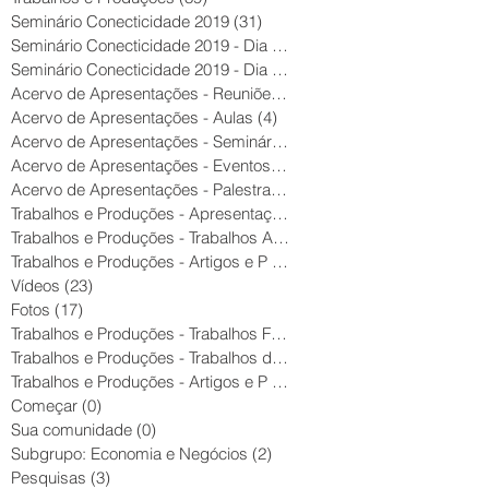
Seminário Conecticidade 2019
(31)
31 posts
Seminário Conecticidade 2019 - Dia
(14)
14 posts
Seminário Conecticidade 2019 - Dia
(15)
15 posts
Acervo de Apresentações - Reuniões
(22)
22 posts
Acervo de Apresentações - Aulas
(4)
4 posts
Acervo de Apresentações - Seminário
(40)
40 posts
Acervo de Apresentações - Eventos
(59)
59 posts
Acervo de Apresentações - Palestras
(35)
35 posts
Trabalhos e Produções - Apresentaçõ
(67)
67 posts
Trabalhos e Produções - Trabalhos A
(18)
18 posts
Trabalhos e Produções - Artigos e P
(7)
7 posts
Vídeos
(23)
23 posts
Fotos
(17)
17 posts
Trabalhos e Produções - Trabalhos F
(3)
3 posts
Trabalhos e Produções - Trabalhos d
(11)
11 posts
Trabalhos e Produções - Artigos e P
(2)
2 posts
Começar
(0)
0 post
Sua comunidade
(0)
0 post
Subgrupo: Economia e Negócios
(2)
2 posts
Pesquisas
(3)
3 posts