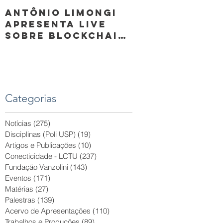
Antônio Limongi
Oswaldo San
apresenta live
apresenta
sobre Blockchain
palestra sob
e as novas
Aplicação de
tecnologias
conceitos de
Smart Cities
HIS
Categorias
a
Notícias
(275)
275 posts
Disciplinas (Poli USP)
(19)
19 posts
Artigos e Publicações
(10)
10 posts
Conecticidade - LCTU
(237)
237 posts
Fundação Vanzolini
(143)
143 posts
Eventos
(171)
171 posts
Matérias
(27)
27 posts
Palestras
(139)
139 posts
Acervo de Apresentações
(110)
110 posts
Trabalhos e Produções
(89)
89 posts