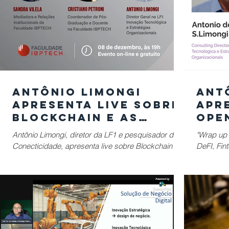
Antônio Limongi
Ant
apresenta live sobre
apr
Blockchain e as
Ope
novas tecnologias
Sum
Antônio Limongi, diretor da LF1 e pesquisador do
"Wrap up 
Conecticidade, apresenta live sobre Blockchain e
DeFI, Fint
as Novas Tecnologias.
Tokes, To