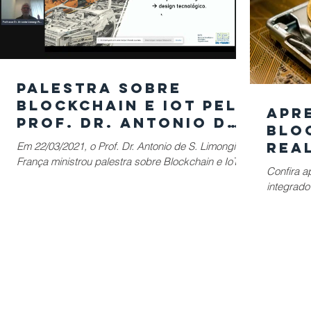
Palestra sobre
Blockchain e IoT pelo
Apr
Prof. Dr. Antonio de
Blo
S. Limongi França na
rea
Em 22/03/2021, o Prof. Dr. Antonio de S. Limongi
Fatec Jundiaí
França ministrou palestra sobre Blockchain e IoT na
Ant
Confira a
aula inaugural do 1º Semestre do Curso
liv
integrado
MICR