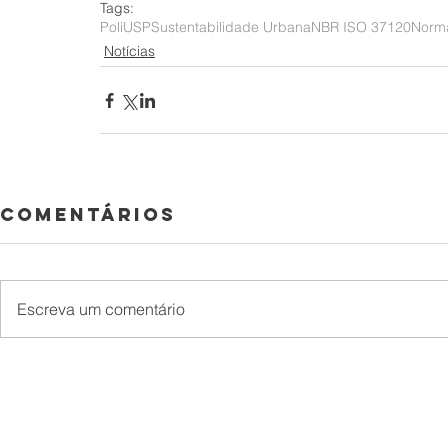
Tags:
Poli
USP
Sustentabilidade Urbana
NBR ISO 37120
Norm
Notícias
Comentários
Escreva um comentário