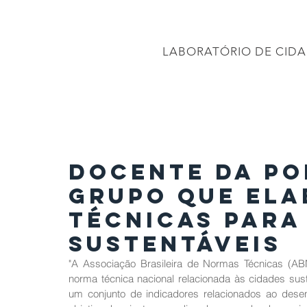
CONEC
LABORATÓRIO DE CIDA
PÁGINA INICIAL
Projetos
PROJETO BRASIL 2040
APRESENTAÇÕES
Docente da Po
grupo que el
técnicas para
sustentáveis
"A Associação Brasileira de Normas Técnicas (AB
norma técnica nacional relacionada às cidades sus
um conjunto de indicadores relacionados ao dese