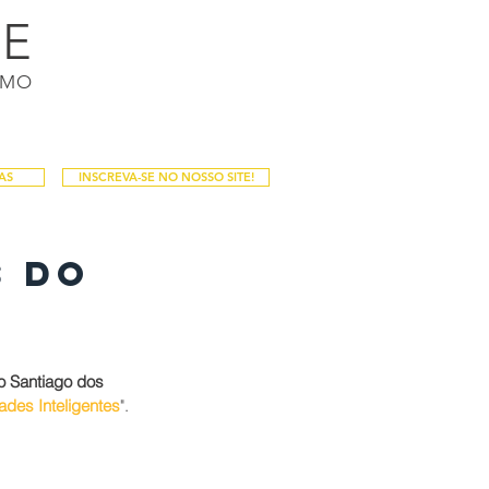
DE
Login / Registro
SMO
PALESTRAS
PUBLICAÇÕES
Mais
AS
INSCREVA-SE NO NOSSO SITE!
s do
o Santiago dos 
ades Inteligentes
". 