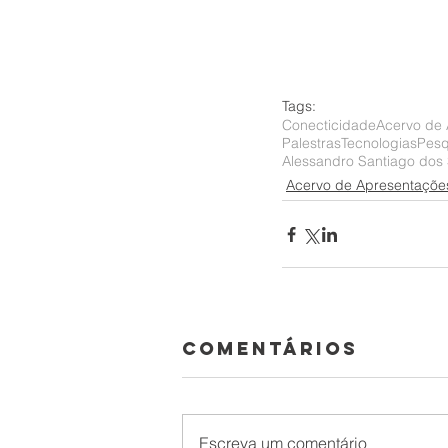
Tags:
Conecticidade
Acervo de
Palestras
Tecnologias
Pesq
Alessandro Santiago dos
Acervo de Apresentaçõe
Comentários
Escreva um comentário