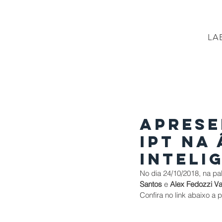
LA
PÁGINA INICIAL
Projetos
PROJETO BR
Aprese
IPT na
Inteli
No dia 24/10/2018, na pal
Santos
 e 
Alex Fedozzi Va
Confira no link abaixo a 