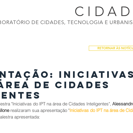
CONECTI
CIDA
BORATÓRIO DE CIDADES, TECNOLOGIA E URBANI
ASIL 2040
APRESENTAÇÕES
CALENDÁRIO
NOTÍCIAS
PRODUÇÕES
RETORNAR ÀS NOTÍCI
ntação: Iniciativa
 área de Cidades
gentes
estra "Iniciativas do IPT na área de Cidades Inteligentes", 
Alessandr
llone
 realizaram sua apresentação "
Iniciativas do IPT na área de Cid
palestra apresentada: 