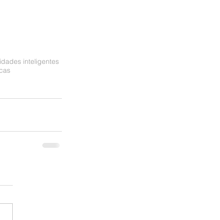
idades inteligentes
icas