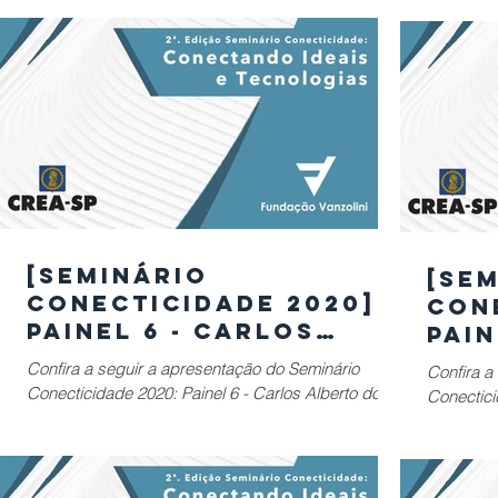
[SEMINÁRIO
[SE
CONECTICIDADE 2020]
CON
Painel 6 - Carlos
Pain
Alberto dos Santos
Quin
Confira a seguir a apresentação do Seminário
Confira a
Passos - Case
Mob
Conecticidade 2020: Painel 6 - Carlos Alberto dos
Conecticidade 2020: Pa
Campinas Living La
Com
Santos Passos - Case Campinas Living Lab
Mobilida