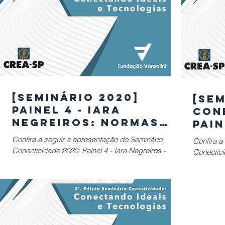
[SEMINÁRIO 2020]
[SE
Painel 4 - Iara
CON
Negreiros: Normas
Pain
ABNT ISO para Cidades
Ste
Confira a seguir a apresentação do Seminário
Confira a
Inteligentes e
em 
Conecticidade 2020: Painel 4 - Iara Negreiros -
Conecticidade 2020: P
Sustentáveis
Resi
Normas NBR ISO para Cidades
Cidades R