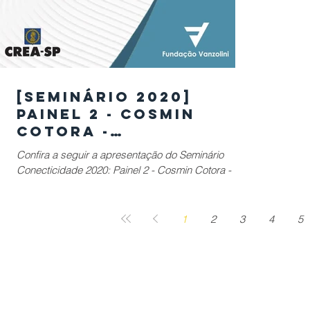
[SEMINÁRIO 2020]
Painel 2 - Cosmin
Cotora -
Planejamento de
Confira a seguir a apresentação do Seminário
Longo Prazo para
Conecticidade 2020: Painel 2 - Cosmin Cotora -
Cidades Inteligentes
Smart Cities: Planejamento de Longo Prazo
1
2
3
4
5