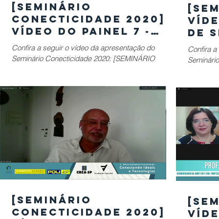
[SEMINÁRIO
[SEM
CONECTICIDADE 2020]
Víde
Vídeo do Painel 7 -
de S
BigData - SIG-SP:
Camp
Confira a seguir o vídeo da apresentação do
Confira a
GeoSampa - São Paulo
Mar
Seminário Conecticidade 2020: [SEMINÁRIO
Seminário Co
CONECTICIDADE 2020] Painel 7 - BigData - SIG-
CONECTIC
SP
Nacional 
[SEMINÁRIO
[SEM
CONECTICIDADE 2020]
Víde