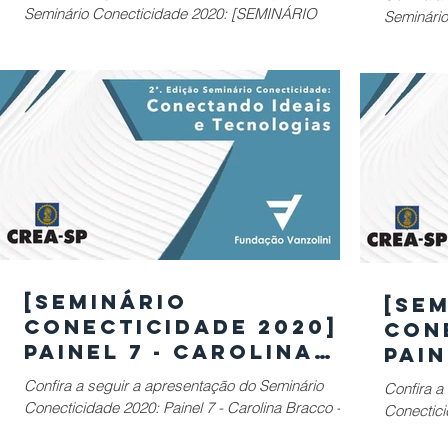
ONU
Lon
Seminário Conecticidade 2020: [SEMINÁRIO
Seminário Co
Cid
CONECTICIDADE 2020] Painel 3: Cases Cidades
CONECTIC
Brasileira
[SEMINÁRIO
[SE
CONECTICIDADE 2020]
CON
Painel 7 - Carolina
Pain
Bracco - BigData:
Bar
Confira a seguir a apresentação do Seminário
Confira a
GeoSampa
Mar
Conecticidade 2020: Painel 7 - Carolina Bracco -
Conecticidade 2020: Pai
ino
BigData: GeoSampa
Maringá 