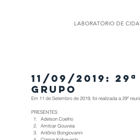
CONEC
LABORATÓRIO DE CIDA
PÁGINA INICIAL
Projetos
PROJETO BRASIL 2040
APRESENTAÇÕES
11/09/2019: 29
Grupo
Em 11 de Setembro de 2019, foi realizada a 29ª r
PRESENTES: 
Adelson Coelho  
Amilcar Gouveia  
Antônio Bongiovanni  
Clarice Kobayashi  