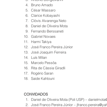
Bruno Amado  
César Massaro  
Clarice Kobayashi  
Clóvis Alvarenga Neto  
Daniel de Oliveira Mota  
Fernando Berssaneti  
Gabriel Novaes  
Harmi Takiya  
José Franco Pereira Júnior  
José Joaquim Ferreira  
Luís Milan  
Marcelo Pessôa  
Rita de Càssia Giradli  
Rogério Saran  
Saide Kahtouni 
CONVIDADOS
Daniel de Oliveira Mota (Poli USP) – danielmota
José Franco Pereira Júnior – jfranco.pereira@ya