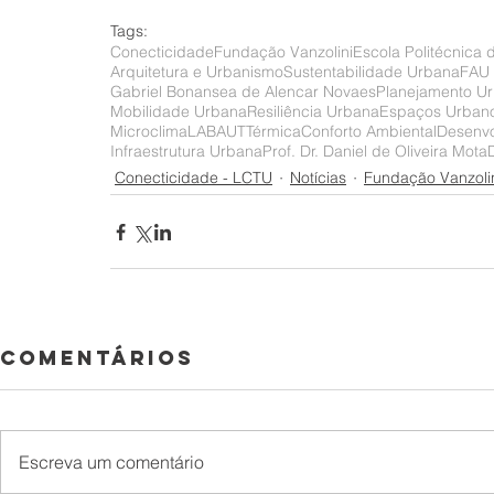
Tags:
Conecticidade
Fundação Vanzolini
Escola Politécnica
Arquitetura e Urbanismo
Sustentabilidade Urbana
FAU
Gabriel Bonansea de Alencar Novaes
Planejamento U
Mobilidade Urbana
Resiliência Urbana
Espaços Urban
Microclima
LABAUT
Térmica
Conforto Ambiental
Desenvo
Infraestrutura Urbana
Prof. Dr. Daniel de Oliveira Mota
Conecticidade - LCTU
Notícias
Fundação Vanzoli
Comentários
Escreva um comentário