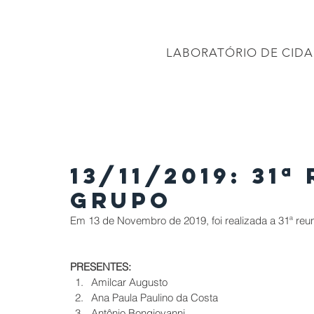
CONEC
LABORATÓRIO DE CIDA
PÁGINA INICIAL
Projetos
PROJETO BRASIL 2040
APRESENTAÇÕES
13/11/2019: 31ª
Grupo
Em 13 de Novembro de 2019, foi realizada a 31ª r
PRESENTES:
Amilcar Augusto  
Ana Paula Paulino da Costa  
Antônio Bongiovanni  