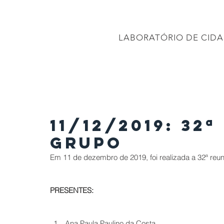
CONEC
LABORATÓRIO DE CIDA
PÁGINA INICIAL
Projetos
PROJETO BRASIL 2040
APRESENTAÇÕES
11/12/2019: 32
Grupo
Em 11 de dezembro de 2019, foi realizada a 32ª r
PRESENTES:
Ana Paula Paulino da Costa  