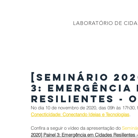
CONEC
LABORATÓRIO DE CIDA
PÁGINA INICIAL
Projetos
PROJETO BRASIL 2040
APRESENTAÇÕES
[SEMINÁRIO 202
3: Emergência
Resilientes - 
No dia 
10 de novembro de 2020, das 09h às 17h30, foi
Conecticidade: Conectando Ideias e Tecnologia
s
.
Confira a seguir o vídeo da apresentação do 
Seminár
2020] Painel 3: Emergência em Cidades Resilientes