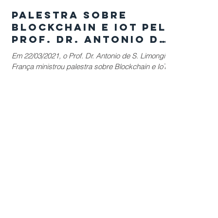
Palestra sobre
Blockchain e IoT pelo
Prof. Dr. Antonio de
S. Limongi França na
Em 22/03/2021, o Prof. Dr. Antonio de S. Limongi
Fatec Jundiaí
França ministrou palestra sobre Blockchain e IoT na
aula inaugural do 1º Semestre do Curso