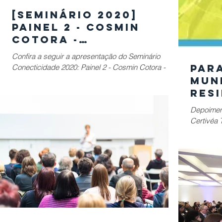
[SEMINÁRIO 2020]
Painel 2 - Cosmin
Cotora -
Planejamento de
Confira a seguir a apresentação do Seminário
Longo Prazo para
Par
Conecticidade 2020: Painel 2 - Cosmin Cotora -
Cidades Inteligentes
Smart Cities: Planejamento de Longo Prazo
mun
res
rep
Depoiment
com
Certivéa 
Para um "