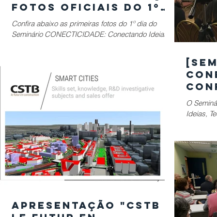
Fotos oficiais do 1º
dia do Seminário
Confira abaixo as primeiras fotos do 1º dia do
CONECTICIDADE 2019
Seminário CONECTICIDADE: Conectando Ideias,
Tecnologia e Urbanismo! Neste primeiro dia,...
[SE
CON
Con
1º d
O Seminá
CON
Ideias, T
Con
Diversas 
manhã...
Apresentação "CSTB -