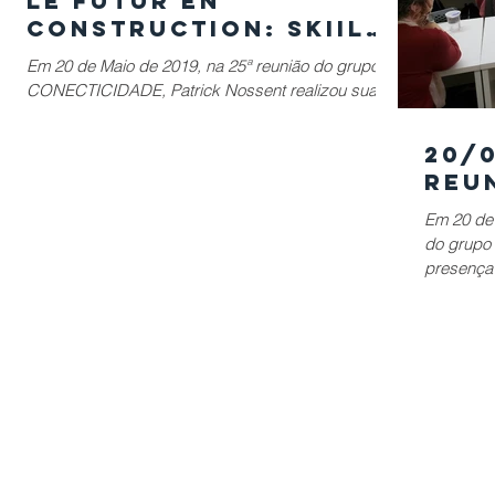
Le Futur en
Construction: Skiils
Set, Knowledge, R&D
Em 20 de Maio de 2019, na 25ª reunião do grupo
Investigative Sub
CONECTICIDADE, Patrick Nossent realizou sua
apresentação CSTB - Le Futur en Construction:...
20/0
Reu
Em 20 de 
do grupo
presença 