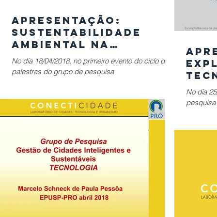
Apresentação:
SUSTENTABILIDADE
AMBIENTAL NA
Apr
CONSTRUÇÃO CIVIL
No dia 18/04/2018, no primeiro evento do ciclo de
EXP
palestras do grupo de pesquisa
TEC
CONECTICIDADE, o Prof. Dr. José Joaquim do
INT
No dia 25
Amaral...
DES
pesquisa
CON
Fernandes
CITI
"EXPLOR