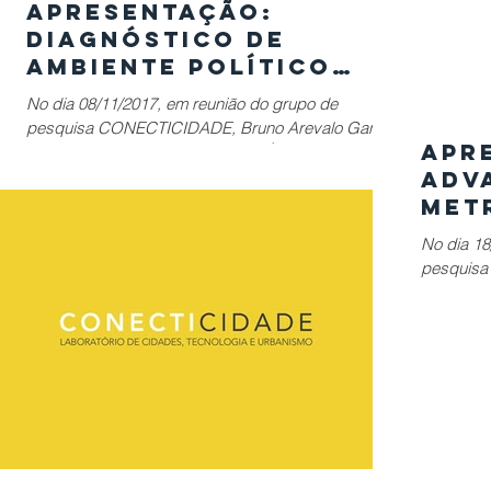
Apresentação:
DIAGNÓSTICO DE
AMBIENTE POLÍTICO
BRASILEIRO PARA A
No dia 08/11/2017, em reunião do grupo de
IMPLANTAÇÃO DE
pesquisa CONECTICIDADE, Bruno Arevalo Ganem
SMART CITIES
Apr
apresentou sua palestra "DIAGNÓSTICO DE
AMBIENTE...
ADV
MET
RET
No dia 18
PRO
pesquisa
Costa ap
THE...