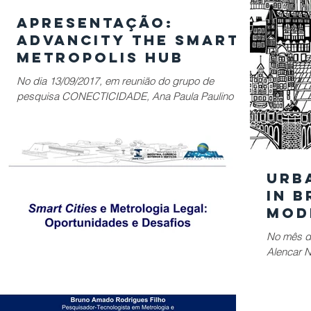
Apresentação:
ADVANCITY THE SMART
METROPOLIS HUB
No dia 13/09/2017, em reunião do grupo de
pesquisa CONECTICIDADE, Ana Paula Paulino da
Costa apresentou sua palestra "ADVANCITY THE
SMART...
Urb
in B
Mod
Arc
No mês d
the
Alencar 
Ped
CONECTIC
Env
publicaram