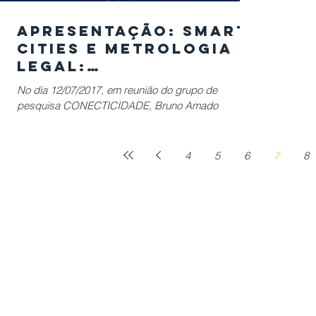
Apresentação: SMART
CITIES E METROLOGIA
LEGAL:
OPORTUNIDADES E
No dia 12/07/2017, em reunião do grupo de
DESAFIOS
pesquisa CONECTICIDADE, Bruno Amado
Rodrigues Filho apresentou sua palestra "SMART
CITIES E...
4
5
6
7
8