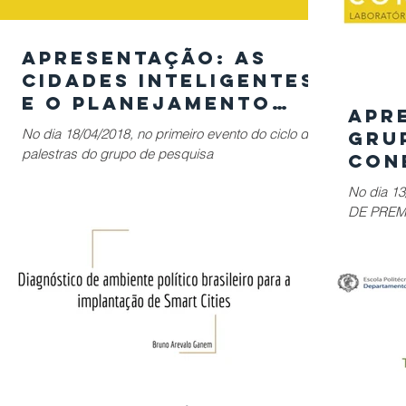
Apresentação: AS
CIDADES INTELIGENTES
E O PLANEJAMENTO
Apr
URBANO SUSTENTÁVEL
No dia 18/04/2018, no primeiro evento do ciclo de
Gru
palestras do grupo de pesquisa
CON
CONECTICIDADE, o Prof. Dr. Manuel Carlos Reis
PRE
No dia 1
Martins...
SMAR
DE PREMI
Leandro A
pesquisa.