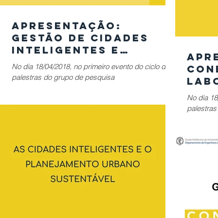
Apresentação:
GESTÃO DE CIDADES
INTELIGENTES E
Apr
SUSTENTÁVEIS -
No dia 18/04/2018, no primeiro evento do ciclo de
CON
TECNOLOGIA
palestras do grupo de pesquisa
LAB
CONECTICIDADE, o Prof. Dr. Marcelo Schneck de
CID
No dia 18
Paula...
E U
palestras
CONECTIC
Amaral...