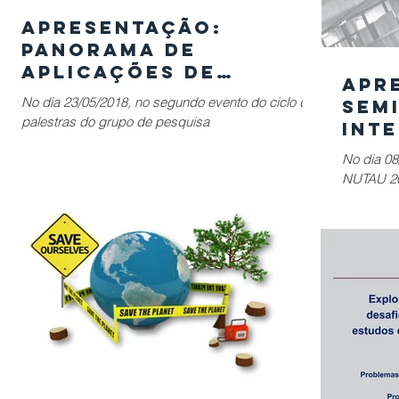
Apresentação:
PANORAMA DE
APLICAÇÕES DE
Apr
CONCEITOS DE SMART
No dia 23/05/2018, no segundo evento do ciclo de
Sem
CITIES NA REGIÃO DE
palestras do grupo de pesquisa
Int
SÃO PAULO
CONECTICIDADE, o Eng. Marcel Fernandes
2018
No dia 08
Dallaqua , junto...
Ino
NUTAU 20
Arq
Arquitetu
do...