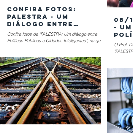
Confira fotos:
Palestra - Um
08/
diálogo entre
- U
Políticas Públicas e
Polí
Confira fotos da "PALESTRA: Um diálogo entre
Cidades Inteligentes
Políticas Públicas e Cidades Inteligentes", na qual
Cid
O Prof. D
ocorreu um debate sobre as...
"PALESTRA
Cidades I