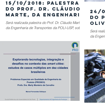
15/10/2018: Palestra
do Prof. Dr. Cláudio
24/
Marte, da Engenharia
do 
de Transportes da
Oliv
Será realizada palestra do Prof. Dr. Cláudio Marte,
POLI-USP, sobre Mob
da Engenharia de Transportes da POLI-USP, sobre
Eng
Será reali
Mobilidade Urbana. A palestra será...
Com
da Engen
Big 
palestra s