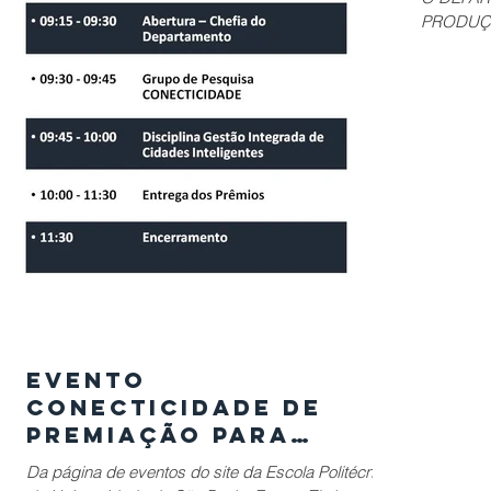
PRODUÇÃO
CONECTIC
premiação
Evento
CONECTICIDADE de
Premiação para
Smart Cities
Da página de eventos do site da Escola Politécnica