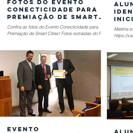
Fotos do Evento
Alu
Conecticidade para
ide
Premiação de Smart
inic
Cities
citi
Confira as fotos do Evento Conecticidade para
Matéria e
muni
Premiação de Smart Cities! Fotos extraídas do Flick
https://va
oficial da Escola Politécnica da...
(No
identifica
Evento
Alu