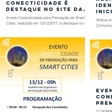
Conecticidade é
ide
destaque no site da
inic
Prefeitura de Itu
citi
Evento Conecticidade para Premiação de Smart
Notícia o
Cities, realizado em 13/12/2017, é destaque no site
muni
Comunicaç
da Prefeitura de Itu no seguinte link:...
(No
Universid
Eve
CON
Pre
Smar
O DEPAR