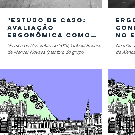
"Estudo de caso:
Erg
avaliação
Con
ergonômica como
no 
conforto ambiental
Pau
No mês de Novembro de 2019, Gabriel Bonansea
No mês d
integrado em São
est
de Alencar Novaes (membro do grupo
de Alenc
Paulo" | II
CONECTICIDADE), Larissa Azevedo Luiz, Prof. Dr.
CONECTIC
Leonardo...
Leonardo.