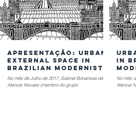
Apresentação: Urban
Urb
External Space in
in B
Brazilian Modernist
Mod
Architecture under
Arc
No mês de Julho de 2017, Gabriel Bonansea de
No mês d
the focus of
the
Alencar Novaes (membro do grupo
Alencar 
Pedestrian
Ped
CONECTICIDADE) e Larissa Azevedo Luiz
CONECTIC
Env
publicaram o artigo...
publicaram