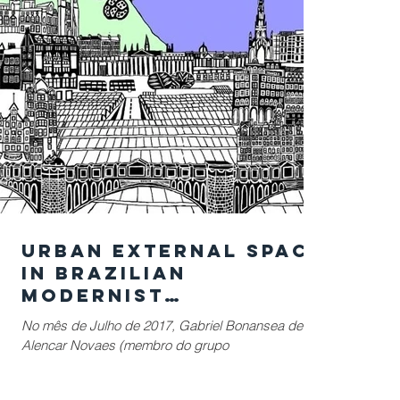
Urban External Space
in Brazilian
Modernist
Architecture under
No mês de Julho de 2017, Gabriel Bonansea de
the focus of
Alencar Novaes (membro do grupo
Pedestrian
CONECTICIDADE) e Larissa Azevedo Luiz
Environmental
publicaram o artigo...