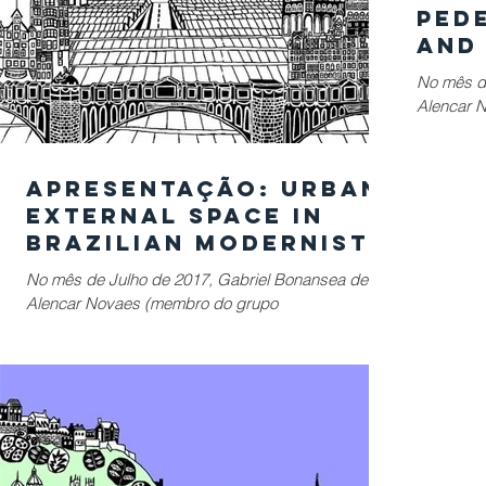
Ped
and
Com
No mês d
and
Alencar 
Env
CONECTIC
Var
"Pedestria
Apresentação: Urban
External Space in
Brazilian Modernist
Architecture under
No mês de Julho de 2017, Gabriel Bonansea de
the focus of
Alencar Novaes (membro do grupo
Pedestrian
CONECTICIDADE) e Larissa Azevedo Luiz
publicaram o artigo...