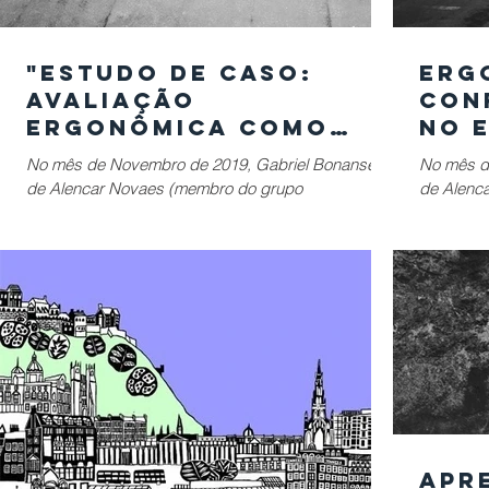
"Estudo de caso:
Erg
avaliação
Con
ergonômica como
no 
conforto ambiental
Pau
No mês de Novembro de 2019, Gabriel Bonansea
No mês d
integrado em São
est
de Alencar Novaes (membro do grupo
de Alenc
Paulo" | II
CONECTICIDADE), Larissa Azevedo Luiz, Prof. Dr.
CONECTIC
Leonardo...
Leonardo.
Apr